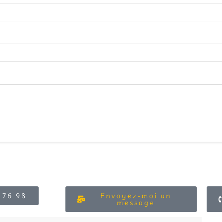
 76 98
Envoyez-moi un
message