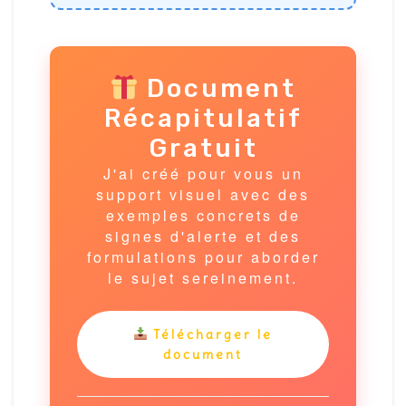
Document
Récapitulatif
Gratuit
J'ai créé pour vous un
support visuel avec des
exemples concrets de
signes d'alerte et des
formulations pour aborder
le sujet sereinement.
Télécharger le
document