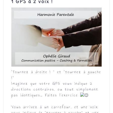
1 GPS à 2 voix !
“Tournez à droite ! ” et “tournez à gauche
!”
Imaginez que votre GPS vous indique 2
directions contraires, ou tout simplement
pas identiques… Faites l’exercice
Vous arrivez à un carrefour, et une voix
vous indique de “tourner à gauche” et une