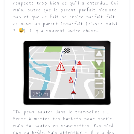
respecte trop bien ce qu’il a entendu… Oui,
mais, outre que le parent parfait n’existe
pas et que de fait se croire parfait fait
de nous un parent imparfait (z’avez suivi
?
), il y a souvent autre chose…
”Tu peux sauter dans le trampoline ! …
Pense à mettre tes baskets pour sortir…
mais tu sautes en chaussettes. Pas pied
nus ça brûle. Fais attention s il y a des