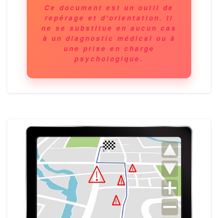
Ce document est un outil de
repérage et d'orientation. Il
ne se substitue en aucun cas
à un diagnostic médical ou à
une prise en charge
psychologique.