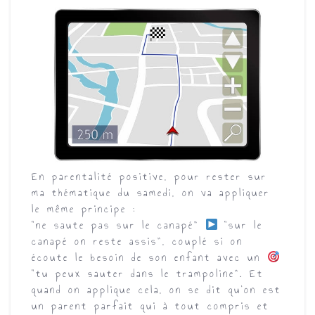
En parentalité positive, pour rester sur
ma thématique du samedi, on va appliquer
le même principe :
“ne saute pas sur le canapé”
“sur le
canapé on reste assis”, couplé si on
écoute le besoin de son enfant avec un
“tu peux sauter dans le trampoline”. Et
quand on applique cela, on se dit qu’on est
un parent parfait qui à tout compris et