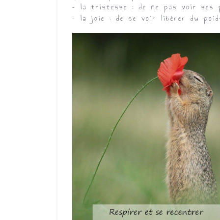
– la tristesse :
de ne pas voir ses pr
– la joie
: de se voir libérer du po