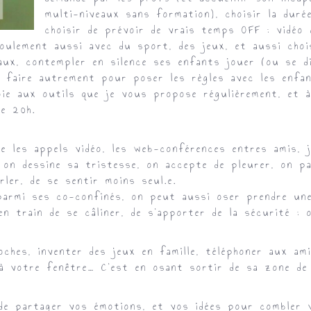
multi-niveaux sans formation), choisir la duré
choisir de prévoir de vrais temps OFF : vidéo 
oulement aussi avec du sport, des jeux, et aussi chois
eaux, contempler en silence ses enfants jouer (ou se d
r faire autrement pour poser les règles avec les enfa
ie aux outils que je vous propose régulièrement, et 
de 20h.
e les appels vidéo, les web-conférences entres amis, j
, on dessine sa tristesse, on accepte de pleurer, on 
rler, de se sentir moins seul.e.
parmi ses co-confinés, on peut aussi oser prendre un
en train de se câliner, de s’apporter de la sécurité : 
oches, inventer des jeux en famille, téléphoner aux am
 à votre fenêtre… C’est en osant sortir de sa zone de 
de partager vos émotions, et vos idées pour combler 