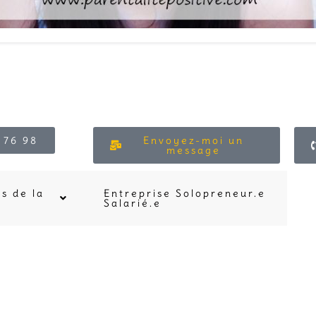
 76 98
Envoyez-moi un
message
s de la
Entreprise Solopreneur.e
Salarié.e