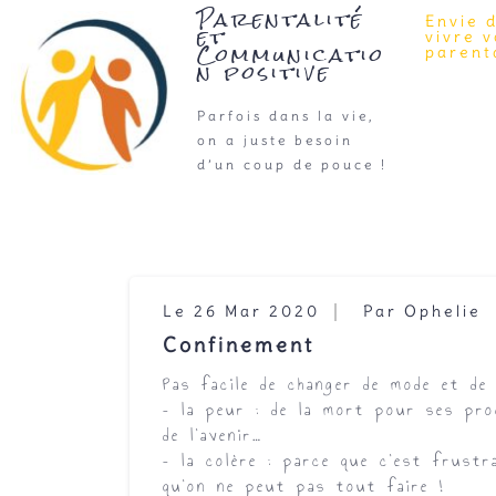
Parentalité
Envie 
et
vivre 
Communicatio
parenta
n positive
Parfois dans la vie,
on a juste besoin
d’un coup de pouce !
Le 26 Mar 2020
Par Ophelie
Confinement
Pas facile de changer de mode et de
– la peur :
de la mort pour ses proc
de l’avenir…
– la colère :
parce que c’est frustra
qu’on ne peut pas tout faire !