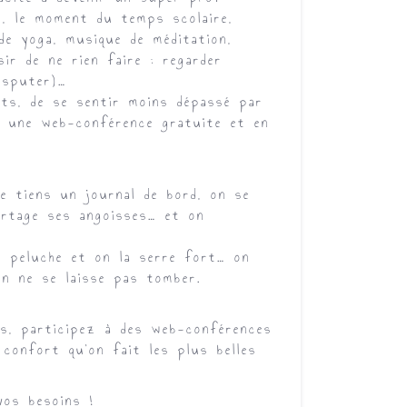
e, le moment du temps scolaire,
de yoga, musique de méditation,
ir de ne rien faire : regarder
isputer)…
nts, de se sentir moins dépassé par
à une web-conférence gratuite et en
e tiens un journal de bord, on se
partage ses angoisses… et on
e peluche et on la serre fort… on
on ne se laisse pas tomber.
is, participez à des web-conférences
confort qu’on fait les plus belles
vos besoins !