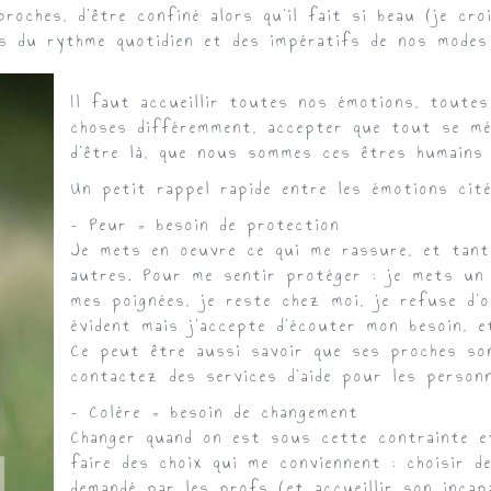
oches, d’être confiné alors qu’il fait si beau (je cro
ids du rythme quotidien et des impératifs de nos modes
Il faut accueillir toutes nos émotions, toute
choses différemment, accepter que tout se mé
d’être là, que nous sommes ces êtres humains
Un petit rappel rapide entre les émotions cit
– Peur = besoin de protection
Je mets en oeuvre ce qui me rassure, et tant
autres. Pour me sentir protéger : je mets un 
mes poignées, je reste chez moi, je refuse d
évident mais j’accepte d’écouter mon besoin, e
Ce peut être aussi savoir que ses proches sont
contactez des services d’aide pour les person
– Colère = besoin de changement
Changer quand on est sous cette contrainte et
faire des choix qui me conviennent : choisir d
demandé par les profs (et accueillir son inca